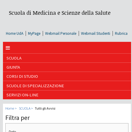
Scuola di Medicina e Scienze della Salute
Home UdA
MyPage
Webmail Personale
Webmail Studenti
Rubrica
≡
SCUOLA
GIUNTA
CORSI DI STUDIO
SCUOLE DI SPECIALIZZAZIONE
SERVIZI ON-LINE
Home
SCUOLA
Tutti gli Avvisi
Filtra per
Data
Data
Date