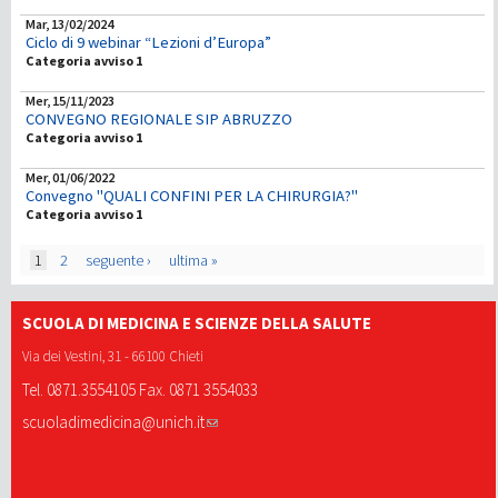
Mar, 13/02/2024
Ciclo di 9 webinar “Lezioni d’Europa”
Categoria avviso 1
Mer, 15/11/2023
CONVEGNO REGIONALE SIP ABRUZZO
Categoria avviso 1
Mer, 01/06/2022
Convegno "QUALI CONFINI PER LA CHIRURGIA?"
Categoria avviso 1
Pagine
1
2
seguente ›
ultima »
SCUOLA DI MEDICINA E SCIENZE DELLA SALUTE
Via dei Vestini, 31 - 66100 Chieti
Tel. 0871.3554105 Fax. 0871 3554033
scuoladimedicina@unich.it