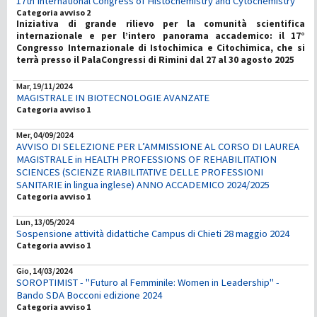
17th International Congress of Histochemistry and Cytochemistry
Categoria avviso 2
Iniziativa di grande rilievo per la comunità scientifica
internazionale e per l’intero panorama accademico: il 17°
Congresso Internazionale di Istochimica e Citochimica, che si
terrà presso il PalaCongressi di Rimini dal 27 al 30 agosto 2025
Mar, 19/11/2024
MAGISTRALE IN BIOTECNOLOGIE AVANZATE
Categoria avviso 1
Mer, 04/09/2024
AVVISO DI SELEZIONE PER L’AMMISSIONE AL CORSO DI LAUREA
MAGISTRALE in HEALTH PROFESSIONS OF REHABILITATION
SCIENCES (SCIENZE RIABILITATIVE DELLE PROFESSIONI
SANITARIE in lingua inglese) ANNO ACCADEMICO 2024/2025
Categoria avviso 1
Lun, 13/05/2024
Sospensione attività didattiche Campus di Chieti 28 maggio 2024
Categoria avviso 1
Gio, 14/03/2024
SOROPTIMIST - "Futuro al Femminile: Women in Leadership" -
Bando SDA Bocconi edizione 2024
Categoria avviso 1