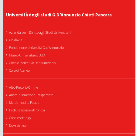
Università degli studi G.D’Annunzio Chieti Pescara
Azienda per il Diritto agli Studi Universitari
unidav.it
Fondazione Università G. d'Annunzio
Museo Universitario Ud'A
Circolo Ricreativo Dannunziano
Coro di Ateneo
Albo Pretorio Online
Amministrazione Trasparente
Mettiamoci la Faccia
Fatturazione elettronica
Cookie settings
Dove siamo