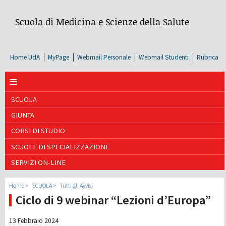
Scuola di Medicina e Scienze della Salute
Home UdA
MyPage
Webmail Personale
Webmail Studenti
Rubrica
≡
SCUOLA
GIUNTA
CORSI DI STUDIO
SCUOLE DI SPECIALIZZAZIONE
SERVIZI ON-LINE
Home
SCUOLA
Tutti gli Avvisi
Ciclo di 9 webinar “Lezioni d’Europa”
13 Febbraio 2024