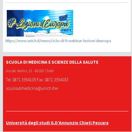
https://www.unich.it/news/ciclo-di-9-webinar-lezioni-deuropa
SCUOLA DI MEDICINA E SCIENZE DELLA SALUTE
Via dei Vestini, 31 - 66100 Chieti
Tel. 0871.3554105 Fax. 0871 3554033
scuoladimedicina@unich.it
Università degli studi G.D’Annunzio Chieti Pescara