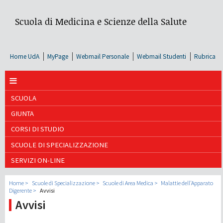
Scuola di Medicina e Scienze della Salute
Home UdA
MyPage
Webmail Personale
Webmail Studenti
Rubrica
≡
SCUOLA
GIUNTA
CORSI DI STUDIO
SCUOLE DI SPECIALIZZAZIONE
SERVIZI ON-LINE
Home
Scuole di Specializzazione
Scuole di Area Medica
Malattie dell'Apparato
Digerente
Avvisi
Avvisi