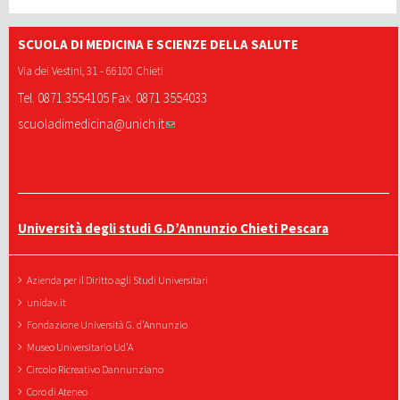
SCUOLA DI MEDICINA E SCIENZE DELLA SALUTE
Via dei Vestini, 31 - 66100 Chieti
Tel. 0871.3554105 Fax. 0871 3554033
scuoladimedicina@unich.it
Università degli studi G.D’Annunzio Chieti Pescara
Azienda per il Diritto agli Studi Universitari
unidav.it
Fondazione Università G. d'Annunzio
Museo Universitario Ud'A
Circolo Ricreativo Dannunziano
Coro di Ateneo