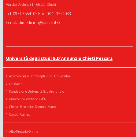
Via dei Vestini, 31 - 66100 Chieti
Tel. 0871.3554105 Fax. 0871 3554033
scuoladimedicina@unich.it
Università degli studi G.D’Annunzio Chieti Pescara
Azienda per il Diritto agli Studi Universitari
unidav.it
Fondazione Università G. d'Annunzio
Museo Universitario Ud'A
Circolo Ricreativo Dannunziano
Coro di Ateneo
Albo Pretorio Online