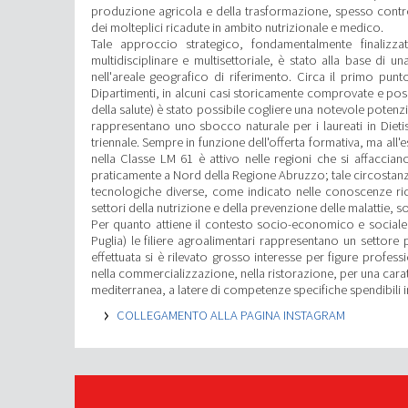
produzione agricola e della trasformazione, spesso contro
dei molteplici ricadute in ambito nutrizionale e medico.
Tale approccio strategico, fondamentalmente finali
multidisciplinare e multisettoriale, è stato alla base di una
nell'areale geografico di riferimento. Circa il primo punt
Dipartimenti, in alcuni casi storicamente comprovate e posit
della salute) è stato possibile cogliere una notevole potenzi
rappresentano uno sbocco naturale per i laureati in Dieti
triennale. Sempre in funzione dell'offerta formativa, ma all'
nella Classe LM 61 è attivo nelle regioni che si affaccia
praticamente a Nord della Regione Abruzzo; tale circostanza 
tecnologiche diverse, come indicato nelle conoscenze richi
settori della nutrizione e della prevenzione delle malattie, s
Per quanto attiene il contesto socio-economico e sociale 
Puglia) le filiere agroalimentari rappresentano un settore 
effettuata si è rilevato grosso interesse per figure profes
nella commercializzazione, nella ristorazione, per una carat
mediterranea, a latere di competenze specifiche spendibili in I
COLLEGAMENTO ALLA PAGINA INSTAGRAM