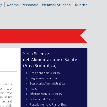
ge
Webmail Personale
Webmail Studenti
Rubrica
Scienze
dell’Alimentazione e Salute
(Area Scientifica)
Presidenza del Corso
Segreteria Didattica
Segreteria Amministrativa
n Scienze
on i suoi
Avvisi
condivise
Informazioni sul Corso
ne, salute
Scheda del Corso
culturali
Regolamento e Piano Studi
tore della