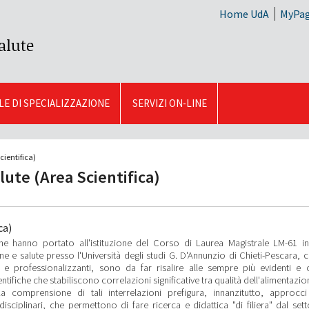
Home UdA
MyPa
alute
E DI SPECIALIZZAZIONE
SERVIZI ON-LINE
cientifica)
lute (Area Scientifica)
ca)
e hanno portato all'istituzione del Corso di Laurea Magistrale LM-61 i
ne e salute presso l'Università degli studi G. D'Annunzio di Chieti-Pescara, c
li e professionalizzanti, sono da far risalire alle sempre più evidenti e 
ntifiche che stabiliscono correlazioni significative tra qualità dell'alimentazio
a comprensione di tali interrelazioni prefigura, innanzitutto, approcci 
idisciplinari, che permettono di fare ricerca e didattica "di filiera" dal set