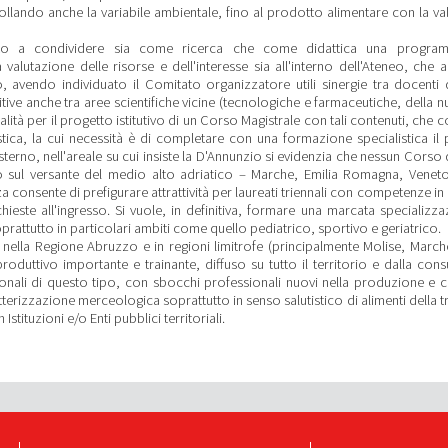
llando anche la variabile ambientale, fino al prodotto alimentare con la va
zzato a condividere sia come ricerca che come didattica una progra
 valutazione delle risorse e dell'interesse sia all'interno dell'Ateneo, che a
o, avendo individuato il Comitato organizzatore utili sinergie tra docenti d
ive anche tra aree scientifiche vicine (tecnologiche e farmaceutiche, della nu
alità per il progetto istitutivo di un Corso Magistrale con tali contenuti, ch
stica, la cui necessità è di completare con una formazione specialistica il
esterno, nell'areale su cui insiste la D'Annunzio si evidenzia che nessun Corso
no sul versante del medio alto adriatico – Marche, Emilia Romagna, Veneto,
consente di prefigurare attrattività per laureati triennali con competenze in 
este all'ingresso. Si vuole, in definitiva, formare una marcata specializza
oprattutto in particolari ambiti come quello pediatrico, sportivo e geriatrico.
nella Regione Abruzzo e in regioni limitrofe (principalmente Molise, Marc
produttivo importante e trainante, diffuso su tutto il territorio e dalla cons
sionali di questo tipo, con sbocchi professionali nuovi nella produzione e c
terizzazione merceologica soprattutto in senso salutistico di alimenti della t
stituzioni e/o Enti pubblici territoriali.