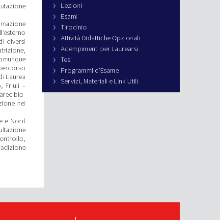
Lezioni
lutazione
Esami
mmazione
Tirocinio
ll'esterno
Attività Didattiche Opzionali
i diversi
Adempimenti per Laurearsi
trizione,
e comunque
Tesi
 percorso
Programmi d'Esame
 di Laurea
Servizi, Materiali e Link Utili
 Friuli –
aree bio-
zione nei
he e Nord
ultazione
ontrollo,
radizione