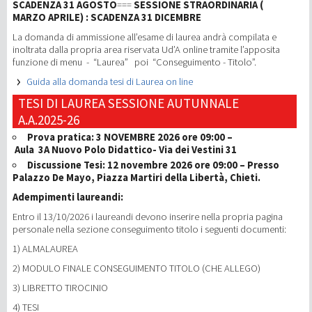
SCADENZA 31 AGOSTO
===
SESSIONE STRAORDINARIA (
MARZO APRILE) : SCADENZA 31 DICEMBRE
La domanda di ammissione all’esame di laurea andrà compilata e
inoltrata dalla propria area riservata Ud’A online tramite l’apposita
funzione di menu - “Laurea” poi “Conseguimento - Titolo”.
Guida alla domanda tesi di Laurea on line
TESI DI LAUREA SESSIONE AUTUNNALE
A.A.2025-26
Prova pratica: 3 NOVEMBRE 2026 ore 09:00 –
Aula
3A Nuovo Polo Didattico- Via dei Vestini 31
Discussione Tesi: 12 novembre 2026 ore 09:00 – Presso
Palazzo De Mayo, Piazza Martiri della Libertà, Chieti.
Adempimenti laureandi:
Entro il 13/10/2026 i laureandi devono inserire nella propria pagina
personale nella sezione conseguimento titolo i seguenti documenti:
1) ALMALAUREA
2) MODULO FINALE CONSEGUIMENTO TITOLO (CHE ALLEGO)
3) LIBRETTO TIROCINIO
4) TESI