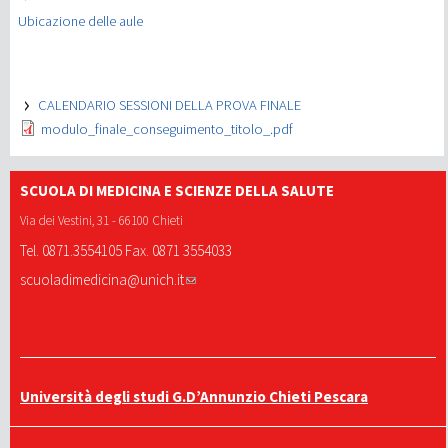
Ubicazione delle aule
CALENDARIO SESSIONI DELLA PROVA FINALE
modulo_finale_conseguimento_titolo_.pdf
SCUOLA DI MEDICINA E SCIENZE DELLA SALUTE
Via dei Vestini, 31 - 66100 Chieti
Tel. 0871.3554105 Fax. 0871 3554033
scuoladimedicina@unich.it
Università degli studi G.D’Annunzio Chieti Pescara