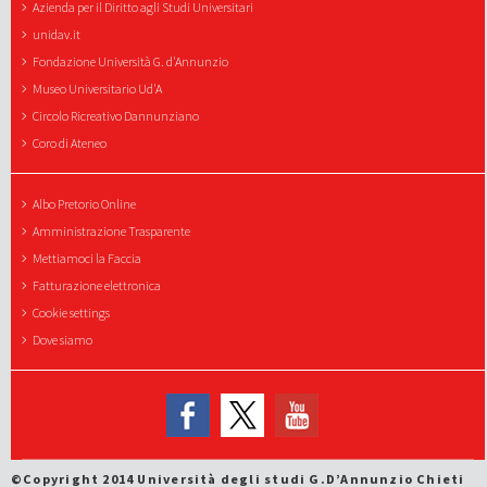
Azienda per il Diritto agli Studi Universitari
unidav.it
Fondazione Università G. d'Annunzio
Museo Universitario Ud'A
Circolo Ricreativo Dannunziano
Coro di Ateneo
Albo Pretorio Online
Amministrazione Trasparente
Mettiamoci la Faccia
Fatturazione elettronica
Cookie settings
Dove siamo
©Copyright 2014 Università degli studi G.D’Annunzio Chieti