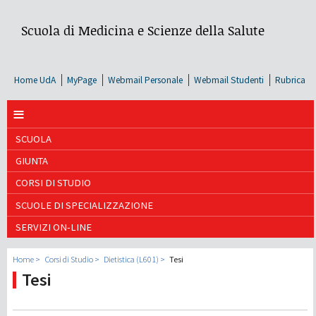
Scuola di Medicina e Scienze della Salute
Home UdA
MyPage
Webmail Personale
Webmail Studenti
Rubrica
≡
SCUOLA
GIUNTA
CORSI DI STUDIO
SCUOLE DI SPECIALIZZAZIONE
SERVIZI ON-LINE
Home
Corsi di Studio
Dietistica (L601)
Tesi
Tesi